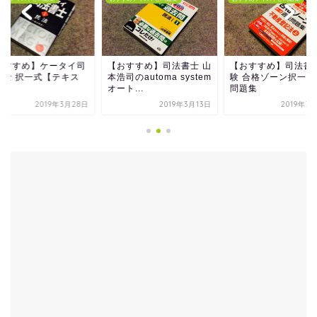
おすすめ】司法書士 山
【おすすめ】司法書士試
【おすすめ】ケータ
司のautoma system
験 合格ゾーン択一式過去
法書士 択一式【テキ
ト...
問題集
ト】
2019年3月13日
2019年3月12日
2019年3